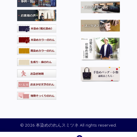
© 2026 本染めのれんスミツネ All rights reserved.