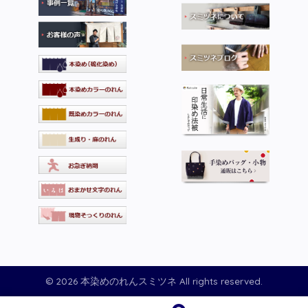
© 2026 本染めのれんスミツネ All rights reserved.