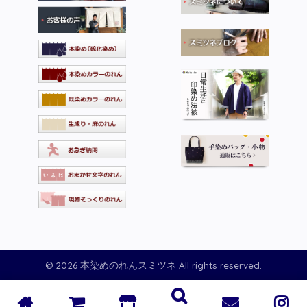
© 2026 本染めのれんスミツネ All rights reserved.