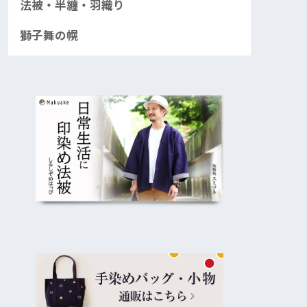
法被・半纏・羽織り
獅子舞の幌