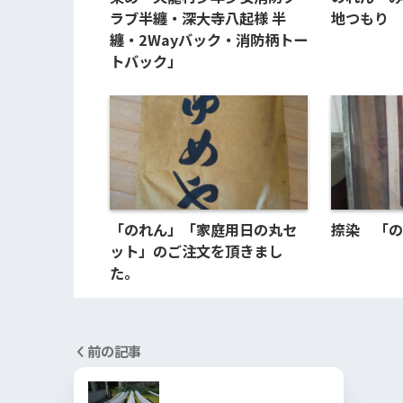
ラブ半纏・深大寺八起様 半
地つもり
纏・2Wayバック・消防柄トー
トバック」
「のれん」「家庭用日の丸セ
捺染 「の
ット」のご注文を頂きまし
た。
前の記事