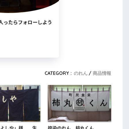
入ったらフォローしよう
CATEGORY :
のれん
商品情報
みよしや」様 生
捺染のれん 柿丸くん