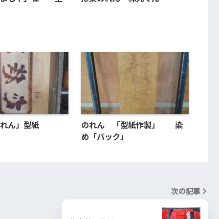
れん」型紙
のれん 「型紙作製」 染
め「バック」
次の記事