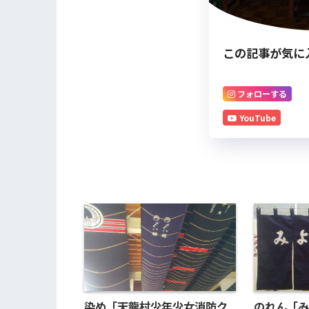
この記事が気に
フォローする
YouTube
染め「天龍村少年少女消防ク
のれん「