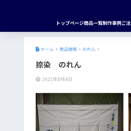
トップページ
商品一覧
制作事例
ご注
ホーム
商品情報
のれん
捺染 のれん
2021年8月4日