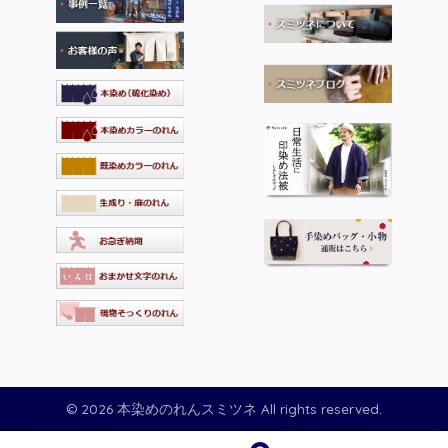
© 2026 本染めのれんスミツネ All rights reserved.