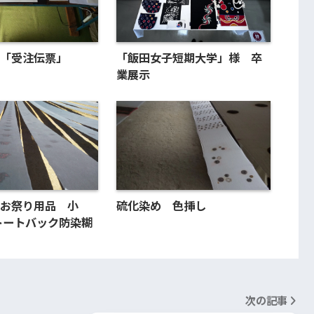
「受注伝票」
「飯田女子短期大学」様 卒
業展示
お祭り用品 小
硫化染め 色挿し
トートバック防染糊
次の記事