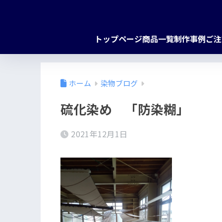
トップページ
商品一覧
制作事例
ご注
ホーム
染物ブログ
硫化染め 「防染糊」
2021年12月1日