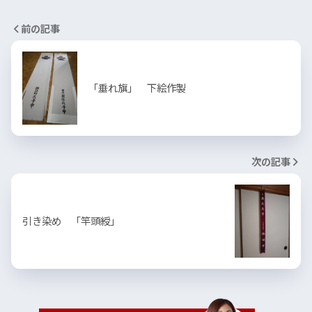
前の記事
「垂れ旗」 下絵作製
次の記事
引き染め 「竿頭綬」