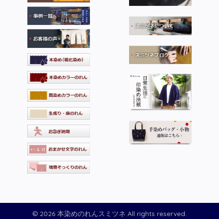
© 2026 本染めのれんスミツネ All rights reserved.