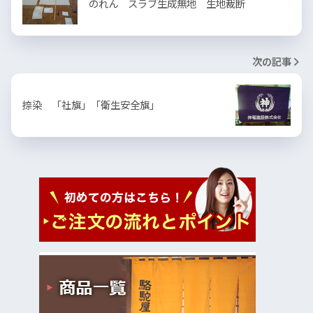
のれん スラブ生成無地 生地裁断
次の記事
捺染 「社旗」「衛生安全旗」