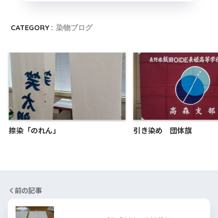
CATEGORY :
染物ブログ
捺染「のれん」
引き染め 団体旗
前の記事