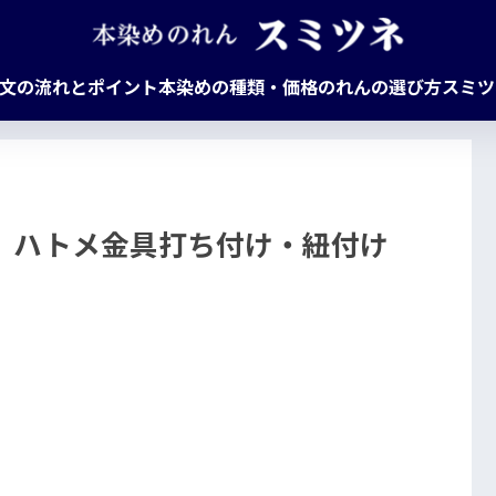
文の流れとポイント
本染めの種類・価格
のれんの選び方
スミツ
 ハトメ金具打ち付け・紐付け