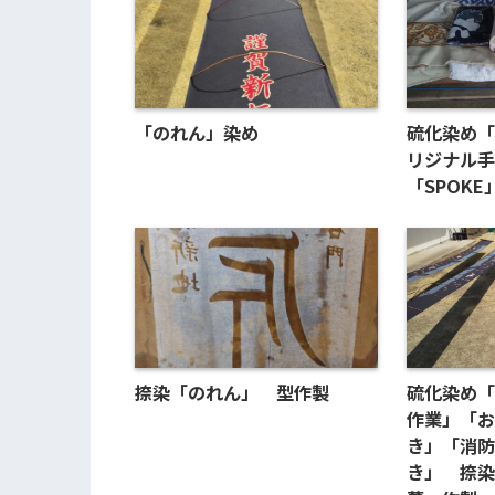
「のれん」染め
硫化染め
リジナル手
「SPOK
捺染「のれん」 型作製
硫化染め「
作業」「お
き」「消防
き」 捺染