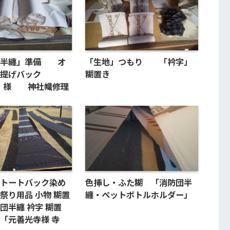
「半纏」準備 オ
「生地」つもり 「衿字」
提げバック
糊置き
E」様 神社幟修理
トートバック染め
色挿し・ふた糊 「消防団半
祭り用品 小物 糊置
纏・ペットボトルホルダー」
団半纏 衿字 糊置
「元善光寺様 寺