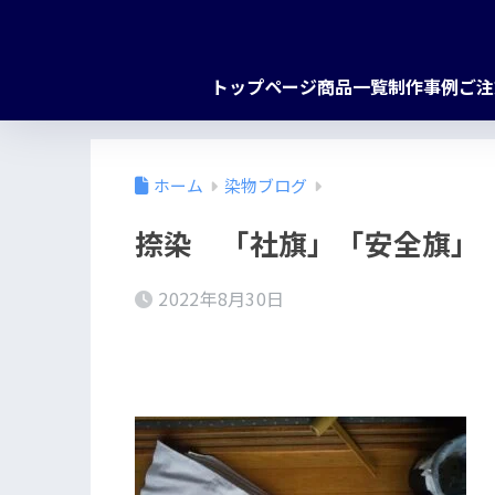
トップページ
商品一覧
制作事例
ご注
ホーム
染物ブログ
捺染 「社旗」「安全旗」
2022年8月30日