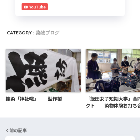
YouTube
CATEGORY :
染物ブログ
捺染「神社幟」 型作製
「飯田女子短期大学」合
クト 染物体験お打ち
前の記事