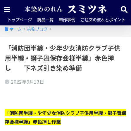
トップページ
商品一覧
制作事例
ご注文の流れとポイント
ホーム
染物ブログ
「消防団半纏・少年少女消防クラブ子供
用半纏・獅子舞保存会様半纏」赤色挿
し 下ネズ引き染め準備
2022年9月13日
「消防団半纏・少年少女消防クラブ子供用半纏・獅子舞保
存会様半纏」赤色挿し作業