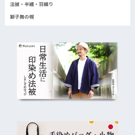
法被・半纏・羽織り
獅子舞の幌