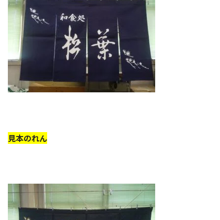
見本のれん