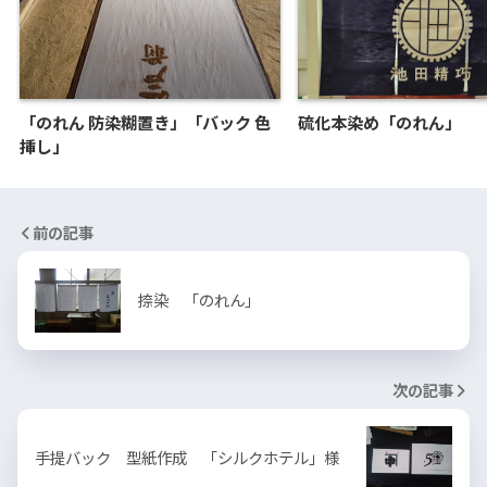
「のれん 防染糊置き」「バック 色
硫化本染め「のれん」
挿し」
前の記事
捺染 「のれん」
次の記事
手提バック 型紙作成 「シルクホテル」様