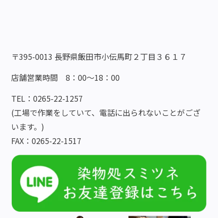
〒395-0013 長野県飯田市小伝馬町２丁目３６１７
店舗営業時間 8：00～18：00
TEL：0265-22-1257
(工場で作業をしていて、電話に出られないことがござ
います。)
FAX：0265-22-1517