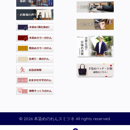
© 2026 本染めのれんスミツネ All rights reserved.