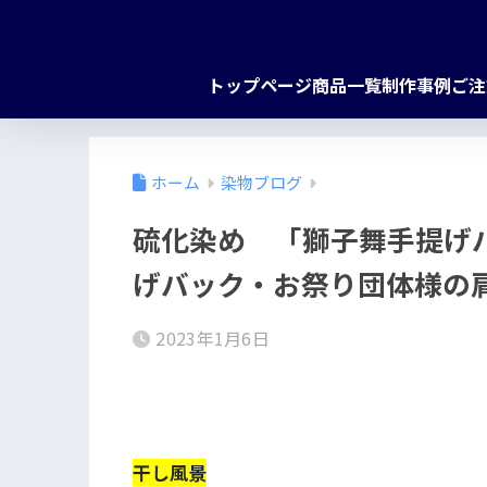
トップページ
商品一覧
制作事例
ご注
ホーム
染物ブログ
硫化染め 「獅子舞手提げ
げバック・お祭り団体様の
2023年1月6日
干し風景