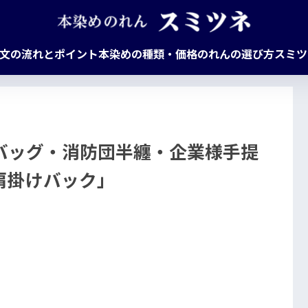
文の流れとポイント
本染めの種類・価格
のれんの選び方
スミツ
バッグ・消防団半纏・企業様手提
肩掛けバック」