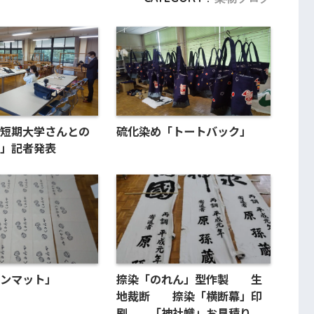
短期大学さんとの
硫化染め「トートバック」
」記者発表
ンマット」
捺染「のれん」型作製 生
地裁断 捺染「横断幕」印
刷 「神社幟」お見積り