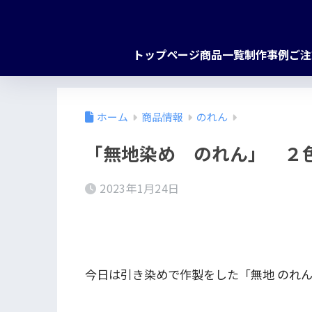
トップページ
商品一覧
制作事例
ご注
ホーム
商品情報
のれん
「無地染め のれん」 ２色
2023年1月24日
今日は引き染めで作製をした「無地 のれ