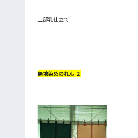
上部乳仕立て
無地染めのれん ２