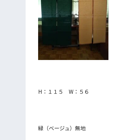
H：１１５ W：５６
緑（ベージュ）無地