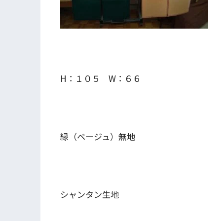
H：１０５ W：６６
緑（ベージュ）無地
シャンタン生地