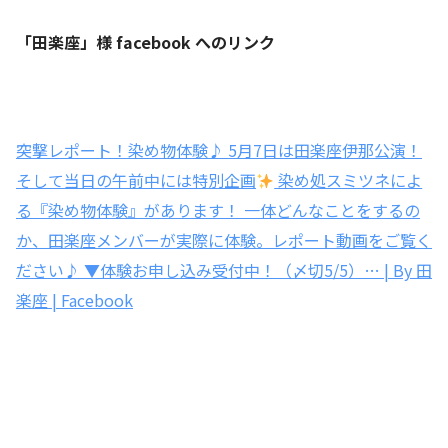
「田楽座」様 facebook へのリンク
突撃レポート！染め物体験♪ 5月7日は田楽座伊那公演！
そして当日の午前中には特別企画
染め処スミツネによ
る『染め物体験』があります！ 一体どんなことをするの
か、田楽座メンバーが実際に体験。レポート動画をご覧く
ださい♪ ▼体験お申し込み受付中！（〆切5/5）… | By 田
楽座 | Facebook