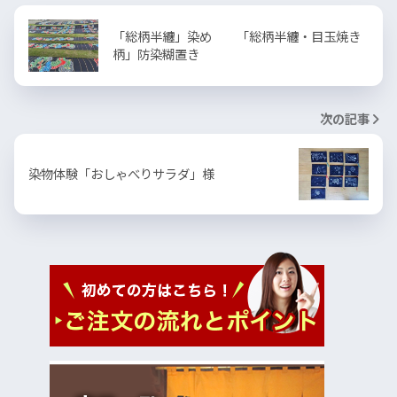
「総柄半纏」染め 「総柄半纏・目玉焼き
柄」防染糊置き
次の記事
染物体験「おしゃべりサラダ」様