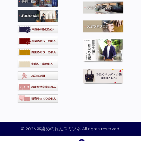
© 2026 本染めのれんスミツネ All rights reserved.