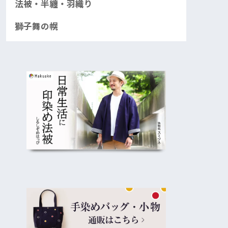
法被・半纏・羽織り
獅子舞の幌