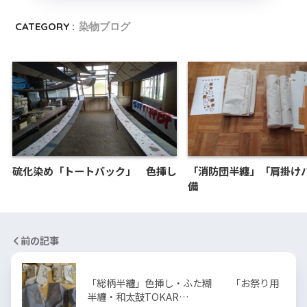
CATEGORY :
染物ブログ
硫化染め「トートバック」 色挿し
「消防団半纏」「肩掛け
備
前の記事
「総柄半纏」色挿し・ふた糊 「お祭り用
半纏・和太鼓TOKAR…