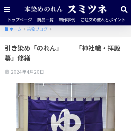
トップページ
商品一覧
制作事例
ご注文の流れとポイント
ホーム
染物ブログ
引き染め「のれん」 「神社幟・拝殿
幕」修繕
2024年4月20日