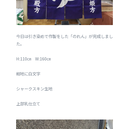
今日は引き染めで作製をした「のれん」が完成しまし
た。
H:110㎝ W:160㎝
紺地に白文字
シャークスキン生地
上部乳仕立て