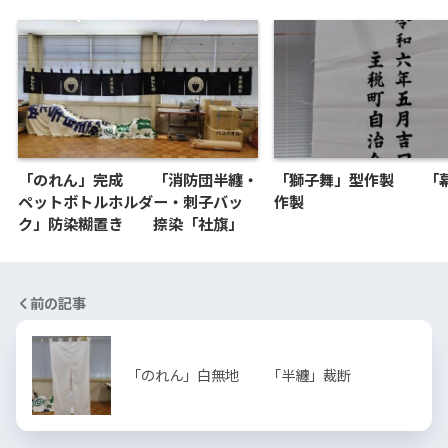
「のれん」完成 「消防団半纏・
「獅子舞」型作製 「
ペットボトルホルダー・刺子バッ
作製
ク」防染糊置き 捺染「社旗」
前の記事
「のれん」白無地 「半纏」裁断