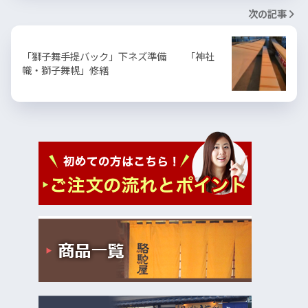
次の記事
「獅子舞手提バック」下ネズ準備 「神社
幟・獅子舞幌」修繕