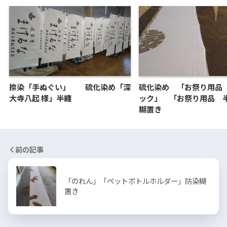
捺染「手ぬぐい」 硫化染め「深
硫化染め 「お祭り用品
大寺八起 様」半纏
ック」 「お祭り用品 
糊置き
前の記事
「のれん」「ペットボトルホルダー」防染糊
置き