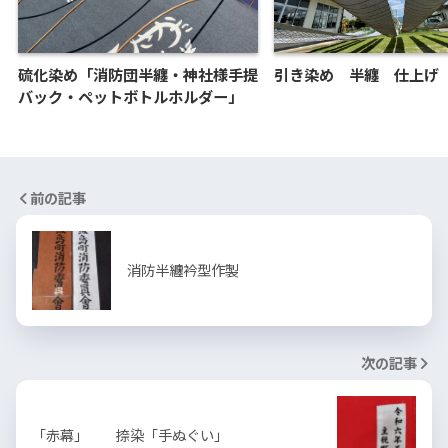
硫化染め「消防団半纏・神社様手提
引き染め 半纏 仕上げ
バック・ペットボトルホルダー」
前の記事
消防半纏衿型作製
次の記事
「赤幕」 捺染「手ぬぐい」