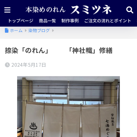
トップページ
商品一覧
制作事例
ご注文の流れとポイント
ホーム
染物ブログ
捺染「のれん」 「神社幟」修繕
2024年5月17日