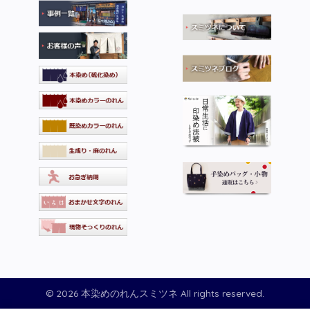
© 2026 本染めのれんスミツネ All rights reserved.