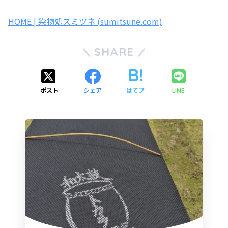
HOME | 染物処スミツネ (sumitsune.com)
SHARE
ポスト
シェア
はてブ
LINE