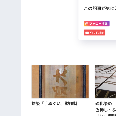
この記事が気に
フォローする
YouTube
捺染「手ぬぐい」型作製
硫化染め 
色挿し・
拭い」型彫