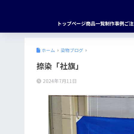
トップページ
商品一覧
制作事例
ご注
ホーム
染物ブログ
捺染「社旗」
2024年7月11日