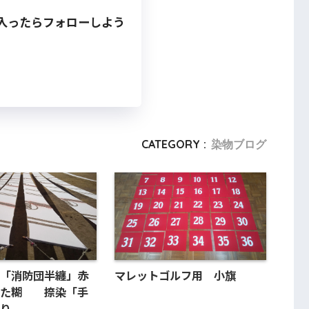
入ったらフォローしよう
CATEGORY :
染物ブログ
「消防団半纏」赤
マレットゴルフ用 小旗
ふた糊 捺染「手
り