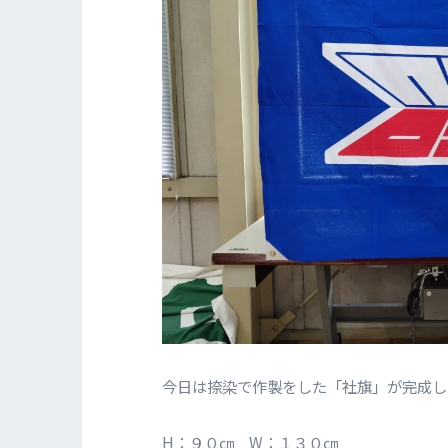
今日は捺染で作製をした「社旗」が完成し
H：９０㎝ W：１３０㎝