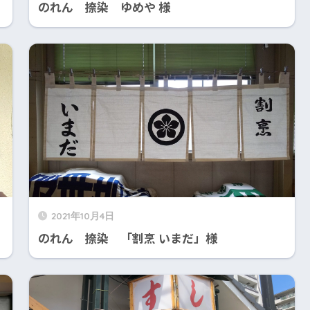
のれん 捺染 ゆめや 様
2021年10月4日
のれん 捺染 「割烹 いまだ」様