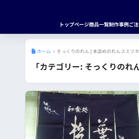
トップページ
商品一覧
制作事例
ご注
ホーム
そっくりのれん | 本染めのれんスミツ
「カテゴリー:
そっくりのれ