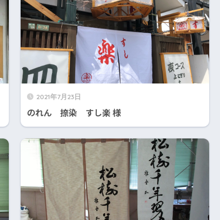
2021年7月23日
のれん 捺染 すし楽 様