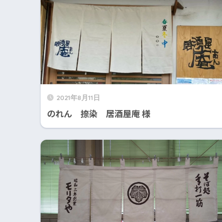
2021年8月11日
のれん 捺染 居酒屋庵 様