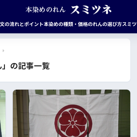
文の流れとポイント
本染めの種類・価格
のれんの選び方
スミツ
ネ
ん
」の記事一覧