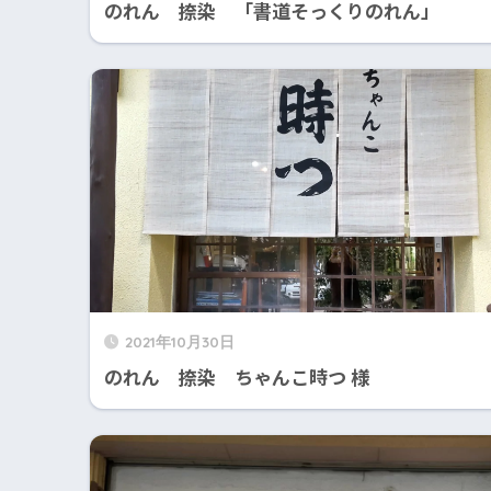
のれん 捺染 「書道そっくりのれん」
2021年10月30日
のれん 捺染 ちゃんこ時つ 様