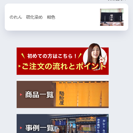
のれん 硫化染め 紺色