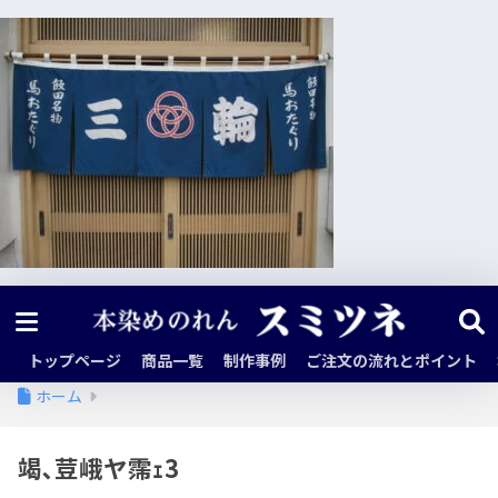
トップページ
商品一覧
制作事例
ご注文の流れとポイント
ホーム
竭､荳峨ヤ霈ｪ3